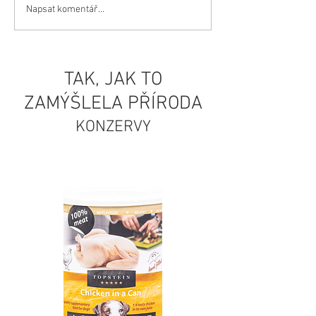
Rybí konzervy Topstein:
Napsat komentář...
Hovězí konzervy T
Snadno stravitelné a
přírodní, zdravou 
nízkotučné 🐟
volbu pro vaše m
TAK, JAK TO
ZAMÝŠLELA PŘÍRODA
KONZERVY