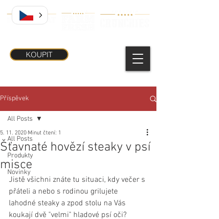
KOUPIT
Příspěvek
All Posts
5. 11. 2020
Minut čtení: 1
All Posts
Šťavnaté hovězí steaky v psí
Produkty
misce
Novinky
Jistě všichni znáte tu situaci, kdy večer s 
přáteli a nebo s rodinou grilujete 
lahodné steaky a zpod stolu na Vás 
koukají dvě "velmi" hladové psí oči?