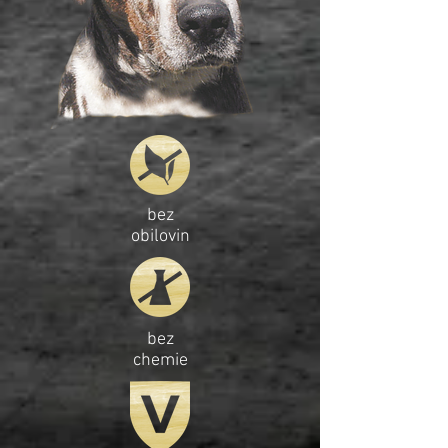
bez
obilovin
bez
chemie