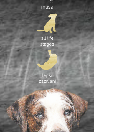
100%
masa
all life
stages
lepší
zažívání