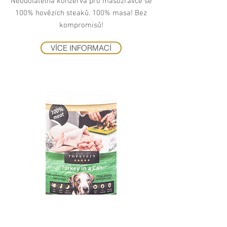
Neodolatelná konzerva pro masožravce se
100% hovězích steaků. 100% masa! Bez
kompromisů!
VÍCE INFORMACÍ
Krůta v plechu