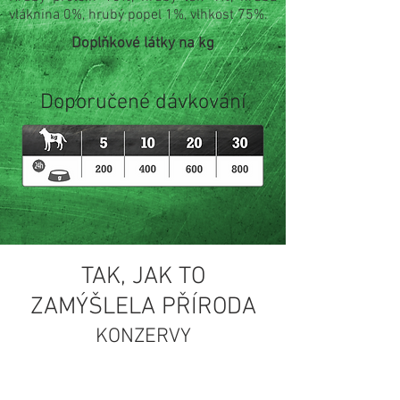
vláknina 0%, hrubý popel 1%, vlhkost 75%.
Doplňkové látky na kg
Doporučené dávkování
TAK, JAK TO
ZAMÝŠLELA PŘÍRODA
KONZERVY