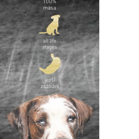
100%
masa
all life
stages
lepší
zažívání