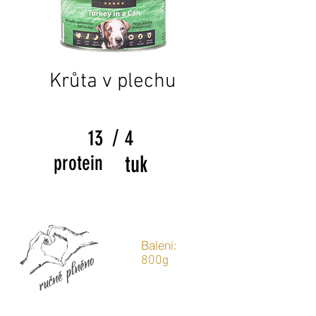
Krůta v plechu
/
13
4
protein
tuk
Balení:
800g