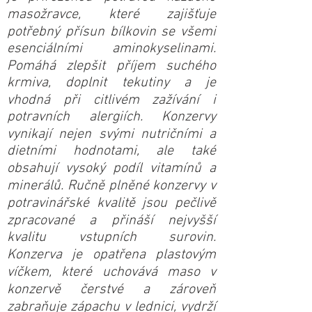
masožravce, které zajišťuje
potřebný přísun bílkovin se všemi
esenciálními aminokyselinami.
Pomáhá zlepšit příjem suchého
krmiva, doplnit tekutiny a je
vhodná při citlivém zažívání i
potravních alergiích. Konzervy
vynikají nejen svými nutričními a
dietními hodnotami, ale také
obsahují vysoký podíl vitamínů a
minerálů. Ručně plněné konzervy v
potravinářské kvalitě jsou pečlivě
zpracované a přináší nejvyšší
kvalitu vstupních surovin.
Konzerva je opatřena plastovým
víčkem, které uchovává maso v
konzervě čerstvé a zároveň
zabraňuje zápachu v lednici, vydrží