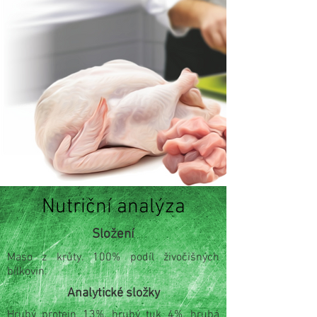
Nutriční analýza
Složení
Maso z krůty. 100% podíl živočišných
bílkovin.
Analytické složky
Hrubý protein 13%, hrubý tuk 4%, hrubá