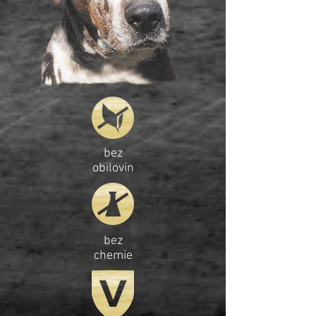
bez
obilovin
bez
chemie