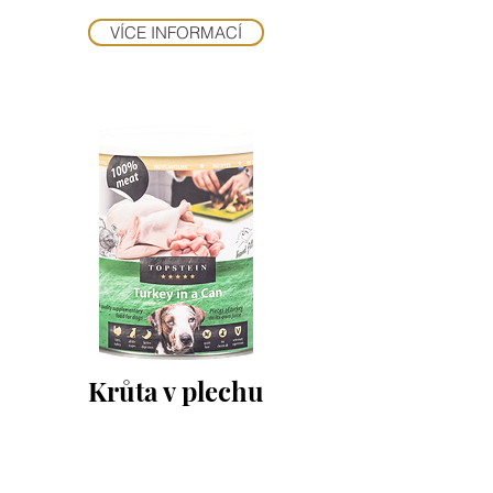
VÍCE INFORMACÍ
Krůta v plechu
Neodolatelná konzerva pro masožravce se
100% čtvrtkou kuřete s játrou. 100%
masa! Bez kompromisů!