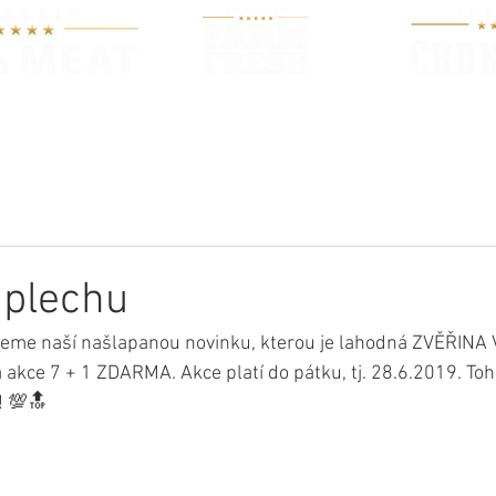
O KRMIVU
PRODUKTY
NOV
 plechu
eme naší našlapanou novinku, kterou je lahodná ZVĚŘINA
kce 7 + 1 ZDARMA. Akce platí do pátku, tj. 28.6.2019. Toh
! 💯🔝