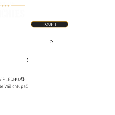
KOUPIT
INKY
KOUPIT
 V PLECHU.😋 
le Váš chlupáč 