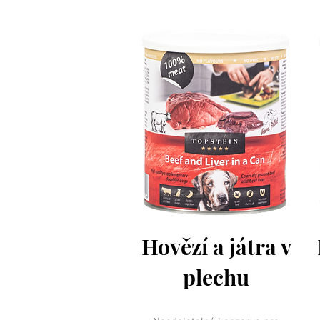
Hovězí a játra v
plechu