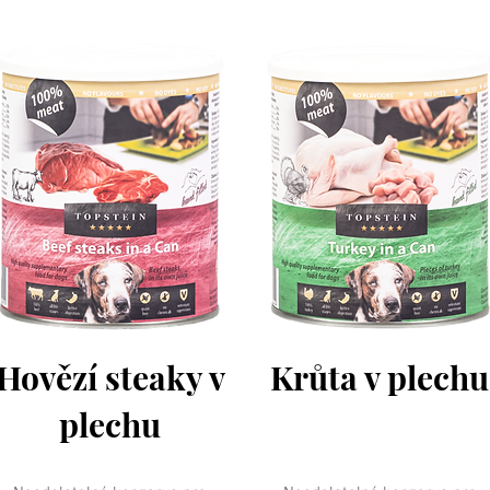
Hovězí steaky v
Krůta v plechu
plechu