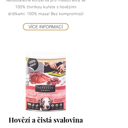
Neodolatelná konzerva pro masožravce se
100% čtvrtkou kuřete s hovězími
dršťkami. 100% masa! Bez kompromisů!
VÍCE INFORMACÍ
Hovězí a čistá svalovina