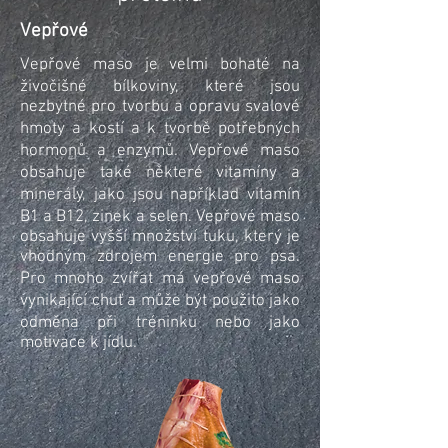
Vepřové
Vepřové maso je velmi bohaté na
živočišné bílkoviny, které jsou
nezbytné pro tvorbu a opravu svalové
hmoty a kostí a k tvorbě potřebných
hormonů a enzymů. Vepřové maso
obsahuje také některé vitamíny a
minerály, jako jsou například vitamín
B1 a B12, zinek a selen. Vepřové maso
obsahuje vyšší množství tuku, který je
vhodným zdrojem energie pro psa.
Pro mnoho zvířat má vepřové maso
vynikající chuť a může být použito jako
odměna při tréninku nebo jako
motivace k jídlu.