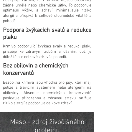
Poskytuje záruku, že v krmivu nejsou obsaženy
žádné umělé nebo chemické látky. To podporuje
optimální výživu a zdraví, minimalizuje riziko
alergií a přispívá k celkové dlouhodobé vitalitě a
pohodě.
Podpora žvýkacích svalů a redukce
plaku
Krmivo podporující žvýkací svaly a redukci plaku
přispěje ke zdravým zubům a dásním, což je
důležité pro celkové zdraví a pohodlí.
Bez obilovin a chemických
konzervantů
Bezobilná krmiva jsou vhodná pro psy, kteří mají
potíže s trávicím systémem nebo alergiemi na
obiloviny. Absence chemických konzervantů
poskytuje přirozenou a zdravou stravu, snižuje
riziko alergií a podporuje celkové zdraví.
Maso - zdroj živočišného
proteinu