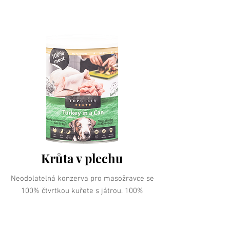
Krůta v plechu
Neodolatelná konzerva pro masožravce se
100% čtvrtkou kuřete s játrou. 100%
masa! Bez kompromisů!
VÍCE INFORMACÍ