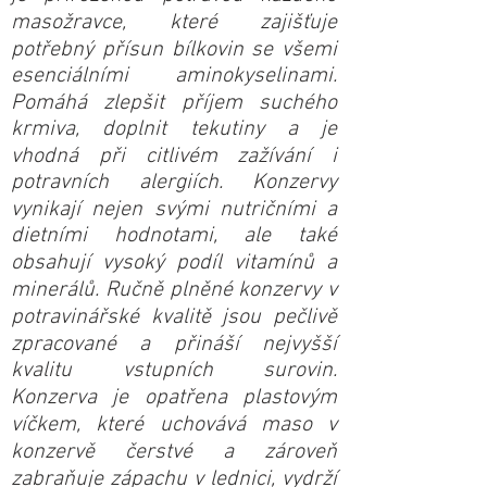
masožravce, které zajišťuje
potřebný přísun bílkovin se všemi
esenciálními aminokyselinami.
Pomáhá zlepšit příjem suchého
krmiva, doplnit tekutiny a je
vhodná při citlivém zažívání i
potravních alergiích. Konzervy
vynikají nejen svými nutričními a
dietními hodnotami, ale také
obsahují vysoký podíl vitamínů a
minerálů. Ručně plněné konzervy v
potravinářské kvalitě jsou pečlivě
zpracované a přináší nejvyšší
kvalitu vstupních surovin.
Konzerva je opatřena plastovým
víčkem, které uchovává maso v
konzervě čerstvé a zároveň
zabraňuje zápachu v lednici, vydrží