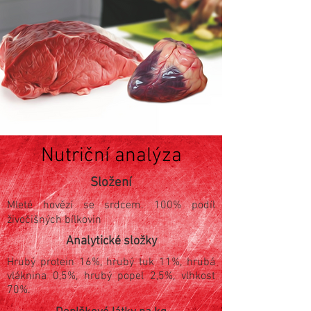
Nutriční analýza
Složení
Mleté hovězí se srdcem. 100% podíl
živočišných bílkovin
Analytické složky
Hrubý protein 16%, hrubý tuk 11%, hrubá
vláknina 0,5%, hrubý popel 2,5%, vlhkost
70%.