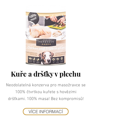
Kuře a dršťky v plechu
Neodolatelná konzerva pro masožravce se
100% čtvrtkou kuřete s hovězími
dršťkami. 100% masa! Bez kompromisů!
VÍCE INFORMACÍ