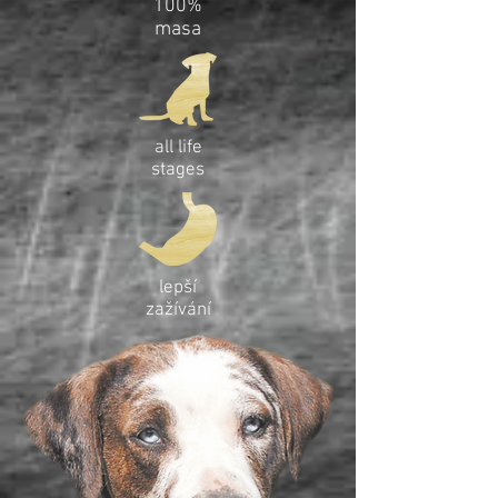
100%
masa
all life
stages
lepší
zažívání