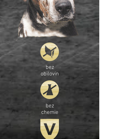
bez
obilovin
bez
chemie