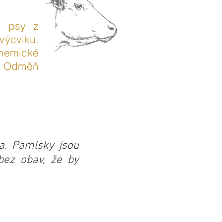
o psy z
ýcviku.
hemické
a. Odměň
a. Pamlsky jsou
bez obav, že by