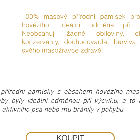
100% masový přírodní pamlsek pr
hovězího. Ideální odměna při v
Neobsahují žádné obiloviny, c
konzervanty, dochucovadla, barviv
svého masožravce zdravě.
í přírodní pamlsky s obsahem hovězího mas
aby byly ideální odměnou při výcviku, a to 
k aktivního psa nebo mu bránily v pohybu.
KOUPIT