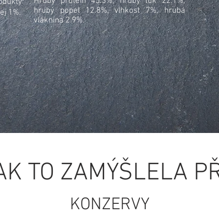
Hrubý protein 45.3%, hrubý tuk 22.1%,
odukty
hrubý popel 12.8%, vlhkost 7%, hrubá
ej 1%.
vláknina 2.9%.
JAK TO ZAMÝŠLELA P
KONZERVY