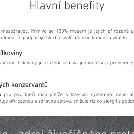
Hlavní benefity
masožravec. Krmivo se 100% masem je jejich přirozená po
oteinů. To podporuje tvorbu svalů, dobrou kondici a vitalitu.
ílkoviny
vočišné bílkoviny je složení krmiva jednodušší a přehledněj
kých konzervantů
 pro psy, kteří mají potíže s trávicím systémem nebo al
e přirozenou a zdravou stravu, snižuje riziko alergií a podp