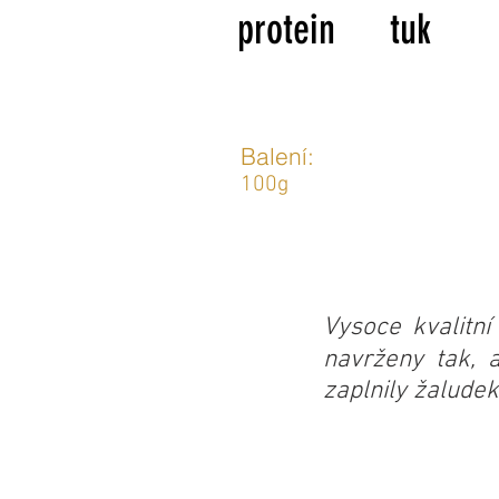
protein
tuk
Balení:
100g
Vysoce kvalitn
navrženy tak, 
zaplnily žalude