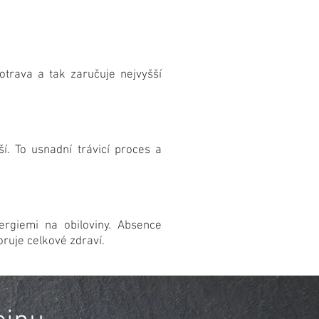
trava a tak zaručuje nejvyšší
ší. To usnadní trávicí proces a
ergiemi na obiloviny. Absence
oruje celkové zdraví.