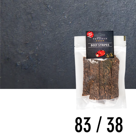
83
/
38