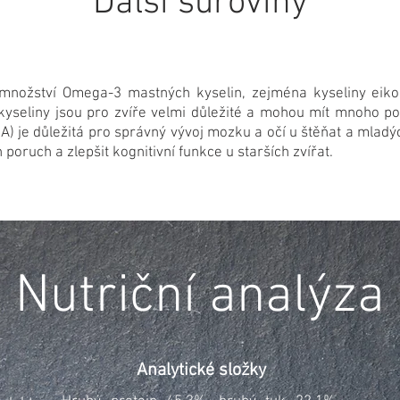
Další suroviny
 množství Omega-3 mastných kyselin, zejména kyseliny eiko
seliny jsou pro zvíře velmi důležité a mohou mít mnoho pozi
 je důležitá pro správný vývoj mozku a očí u štěňat a mladý
poruch a zlepšit kognitivní funkce u starších zvířat.
Nutriční analýza
Analytické složky