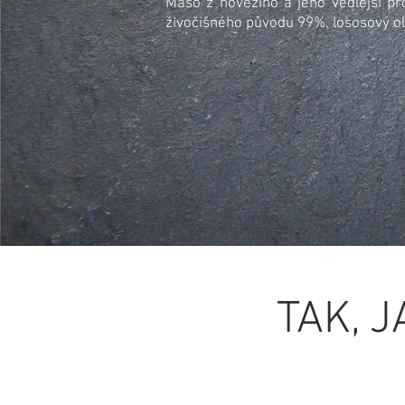
Maso z hovězího a jeho vedlejší pr
živočišného původu 99%, lososový ol
TAK, 