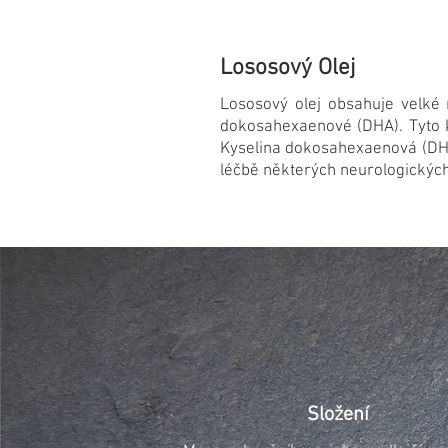
Lososový Olej
Lososový olej obsahuje velké
dokosahexaenové (DHA). Tyto ky
Kyselina dokosahexaenová (DHA)
léčbě některých neurologických 
Složení