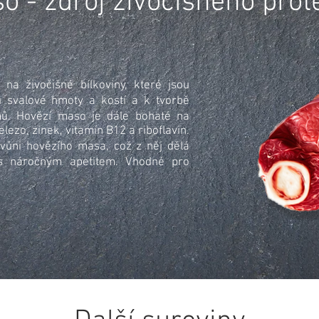
o - zdroj živočišného prot
na živočišné bílkoviny, které jsou
 svalové hmoty a kostí a k tvorbě
ů. Hovězí maso je dále bohaté na
elezo, zinek, vitamín B12 a riboflavin.
vůni hovězího masa, což z něj dělá
a s náročným apetitem. Vhodné pro