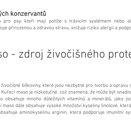
kých konzervantů
 pro psy, kteří mají potíže s trávicím systémem nebo al
e přirozenou a zdravou stravu, snižuje riziko alergií a podpo
o - zdroj živočišného prot
živočišné bílkoviny, které jsou nezbytné pro tvorbu a opravu 
Kuřecí maso je nízkotučné, což znamená, že může být snadno
o obsahuje mnoho důležitých vitamínů a minerálů, jako jso
ecí maso dále obsahuje vysoké množství kyseliny linolové, kte
obsahuje aminokyselinu arginin, která podporuje imunitní s