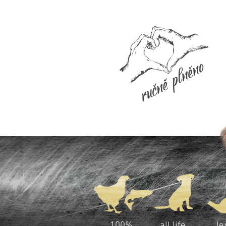
100%
all life
le