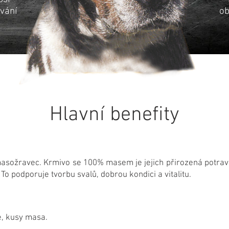
ívání
ob
Hlavní benefity
sožravec. Krmivo se 100% masem je jejich přirozená potrava 
To podporuje tvorbu svalů, dobrou kondici a vitalitu.
é, kusy masa.