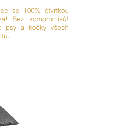
vce se 100% čtvrtkou
sa! Bez kompromisů!
ro psy a kočky všech
tů.