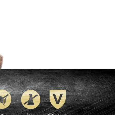
bez
bez
veterinární