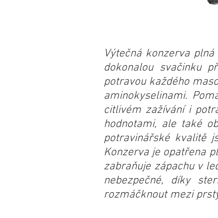
Výtečná konzerva plná 
dokonalou svačinku př
potravou každého masožr
aminokyselinami. Pomáh
citlivém zažívání i pot
hodnotami, ale také ob
potravinářské kvalitě j
Konzerva je opatřena p
zabraňuje zápachu v led
nebezpečné, díky ster
rozmáčknout mezi prsty.