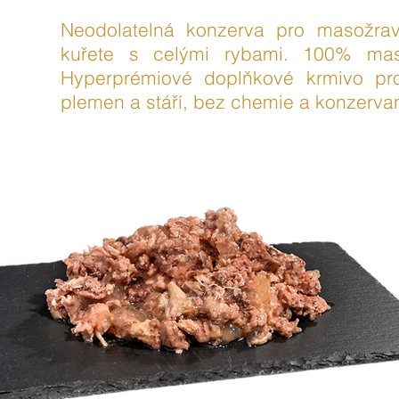
Neodolatelná konzerva pro masožra
kuřete s celými rybami. 100% ma
Hyperprémiové doplňkové krmivo p
plemen a stáří, bez chemie a konzervan