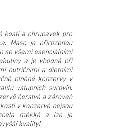
ě kostí a chrupavek pro
ka. Maso je přirozenou
in se všemi esenciálními
ekutiny a je vhodná při
mi nutričními a dietními
učně plněné konzervy v
alitu vstupních surovin.
zervě čerstvé a zároveň
 kosti v konzervě nejsou
 zcela měkké a lze je
yšší kvality!