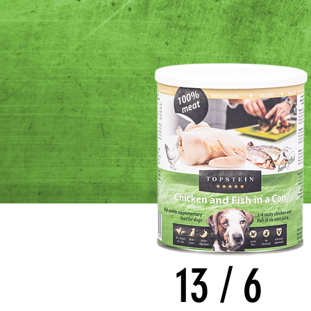
13
/
6