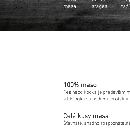
masa
stages
zaž
100% maso
Pes nebo kočka je především ma
a biologickou hodnotu proteinů. 
Celé kusy masa
Šťavnaté, snadno rozpoznateln