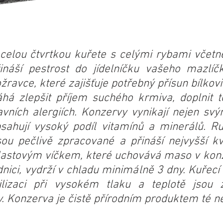
celou čtvrtkou kuřete s celými rybami včetn
ináší pestrost do jídelníčku vašeho mazlíč
avce, které zajišťuje potřebný přísun bílkov
á zlepšit příjem suchého krmiva, doplnit t
ravních alergiích. Konzervy vynikají nejen svý
sahují vysoký podíl vitamínů a minerálů. R
sou pečlivě zpracované a přináší nejvyšší kv
lastovým víčkem, které uchovává maso v kon
nici, vydrží v chladu minimálně 3 dny. Kuřecí
ilizaci při vysokém tlaku a teplotě jsou
 Konzerva je čistě přírodním produktem té nev