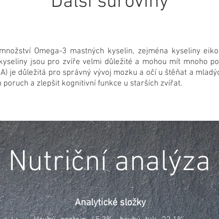
Další suroviny
 množství Omega-3 mastných kyselin, zejména kyseliny eiko
seliny jsou pro zvíře velmi důležité a mohou mít mnoho pozi
 je důležitá pro správný vývoj mozku a očí u štěňat a mladý
poruch a zlepšit kognitivní funkce u starších zvířat.
Nutriční analýza
Analytické složky