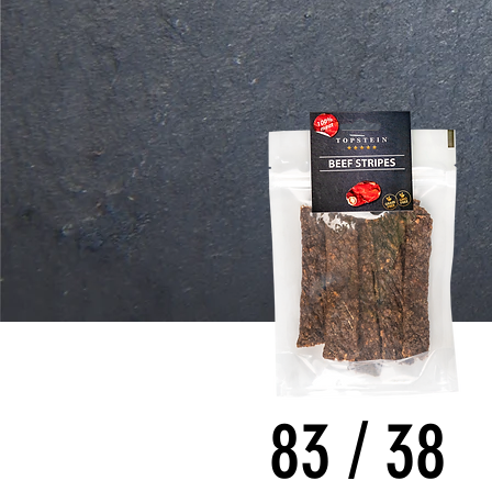
83
/
38