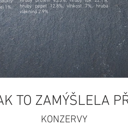
Hrubý protein 45.3%, hrubý tuk 22.1%,
odukty
hrubý popel 12.8%, vlhkost 7%, hrubá
ej 1%.
vláknina 2.9%.
JAK TO ZAMÝŠLELA P
KONZERVY