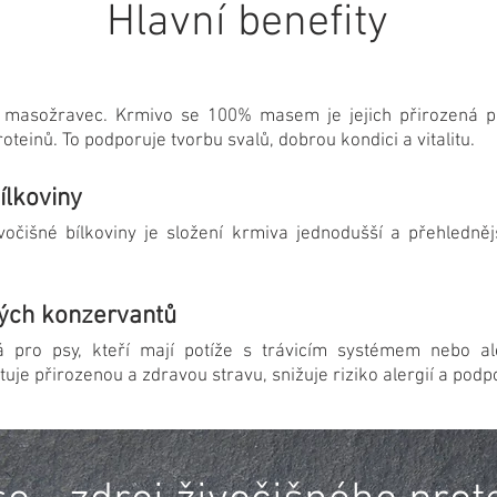
Hlavní benefity
masožravec. Krmivo se 100% masem je jejich přirozená po
oteinů. To podporuje tvorbu svalů, dobrou kondici a vitalitu.
ílkoviny
vočišné bílkoviny je složení krmiva jednodušší a přehledněj
kých konzervantů
 pro psy, kteří mají potíže s trávicím systémem nebo al
e přirozenou a zdravou stravu, snižuje riziko alergií a podp