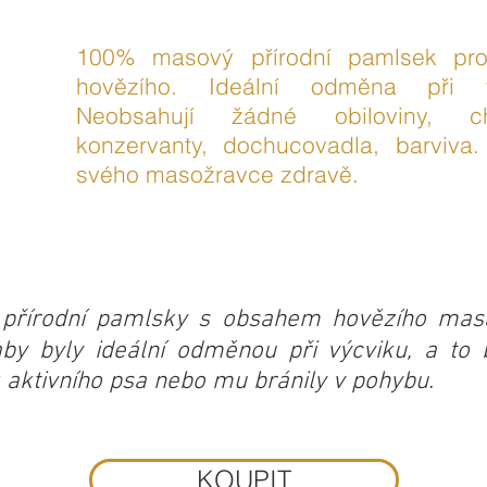
100% masový přírodní pamlsek pr
hovězího. Ideální odměna při v
Neobsahují žádné obiloviny, c
konzervanty, dochucovadla, barviv
svého masožravce zdravě.
í přírodní pamlsky s obsahem hovězího mas
aby byly ideální odměnou při výcviku, a to 
k aktivního psa nebo mu bránily v pohybu.
KOUPIT