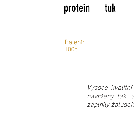
protein
tuk
Balení:
100g
Vysoce kvalitn
navrženy tak, 
zaplnily žalude