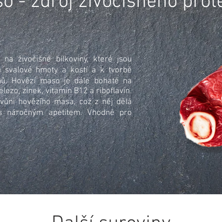
o - zdroj živočišného prot
na živočišné bílkoviny, které jsou
 svalové hmoty a kostí a k tvorbě
ů. Hovězí maso je dále bohaté na
elezo, zinek, vitamín B12 a riboflavin.
vůni hovězího masa, což z něj dělá
a s náročným apetitem. Vhodné pro