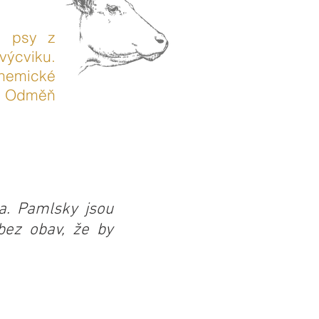
o psy z
ýcviku.
hemické
a. Odměň
a. Pamlsky jsou
bez obav, že by