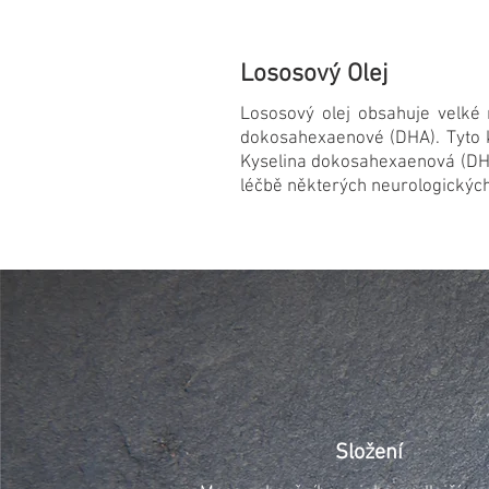
Lososový Olej
Lososový olej obsahuje velké
dokosahexaenové (DHA). Tyto ky
Kyselina dokosahexaenová (DHA)
léčbě některých neurologických 
Složení