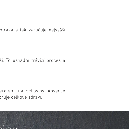
trava a tak zaručuje nejvyšší
ší. To usnadní trávicí proces a
ergiemi na obiloviny. Absence
oruje celkové zdraví.