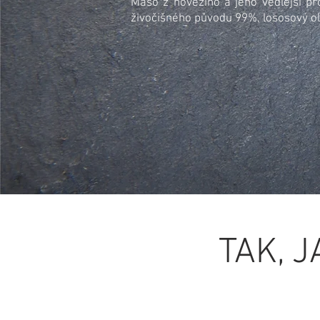
Maso z hovězího a jeho vedlejší pr
živočišného původu 99%, lososový ol
TAK, 