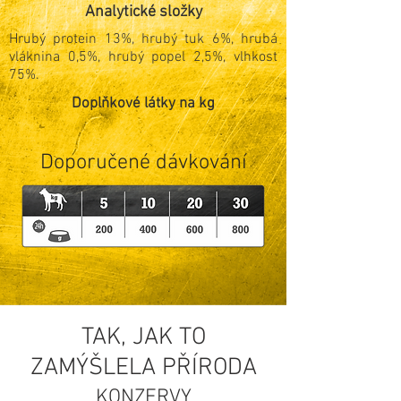
Analytické složky
Hrubý protein 13%, hrubý tuk 6%, hrubá
vláknina 0,5%, hrubý popel 2,5%, vlhkost
75%.
Doplňkové látky na kg
Doporučené dávkování
TAK, JAK TO
ZAMÝŠLELA PŘÍRODA
KONZERVY