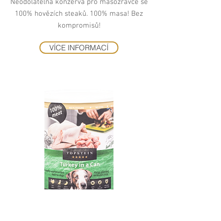
Neodolatelná konzerva pro masožravce se
100% hovězích steaků. 100% masa! Bez
kompromisů!
VÍCE INFORMACÍ
Krůta v plechu