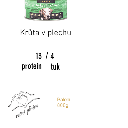
Krůta v plechu
/
13
4
protein
tuk
Balení:
800g