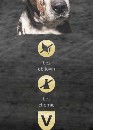
bez
obilovin
bez
chemie