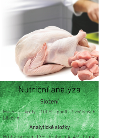
Nutriční analýza
Složení
Maso z krůty. 100% podíl živočišných
bílkovin.
Analytické složky
Hrubý protein 13%, hrubý tuk 4%, hrubá