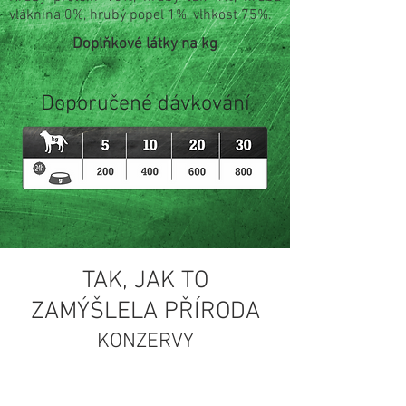
vláknina 0%, hrubý popel 1%, vlhkost 75%.
Doplňkové látky na kg
Doporučené dávkování
TAK, JAK TO
ZAMÝŠLELA PŘÍRODA
KONZERVY