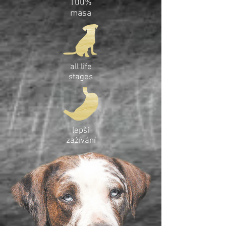
100%
masa
all life
stages
lepší
zažívání