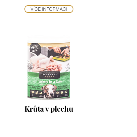
VÍCE INFORMACÍ
Krůta v plechu
Neodolatelná konzerva pro masožravce se
100% čtvrtkou kuřete s játrou. 100%
masa! Bez kompromisů!