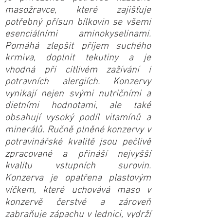
masožravce, které zajišťuje
potřebný přísun bílkovin se všemi
esenciálními aminokyselinami.
Pomáhá zlepšit příjem suchého
krmiva, doplnit tekutiny a je
vhodná při citlivém zažívání i
potravních alergiích. Konzervy
vynikají nejen svými nutričními a
dietními hodnotami, ale také
obsahují vysoký podíl vitamínů a
minerálů. Ručně plněné konzervy v
potravinářské kvalitě jsou pečlivě
zpracované a přináší nejvyšší
kvalitu vstupních surovin.
Konzerva je opatřena plastovým
víčkem, které uchovává maso v
konzervě čerstvé a zároveň
zabraňuje zápachu v lednici, vydrží