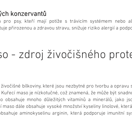
kých konzervantů
 pro psy, kteří mají potíže s trávicím systémem nebo al
e přirozenou a zdravou stravu, snižuje riziko alergií a podpo
o - zdroj živočišného prot
živočišné bílkoviny, které jsou nezbytné pro tvorbu a opravu 
Kuřecí maso je nízkotučné, což znamená, že může být snadno
o obsahuje mnoho důležitých vitamínů a minerálů, jako jso
ecí maso dále obsahuje vysoké množství kyseliny linolové, kte
obsahuje aminokyselinu arginin, která podporuje imunitní s