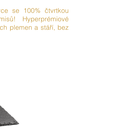
vce se 100% čtvrtkou
isů! Hyperprémiové
ch plemen a stáří, bez