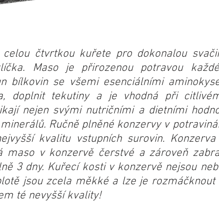
celou čtvrtkou kuřete pro dokonalou svačin
zlíčka. Maso je přirozenou potravou každ
sun bílkovin se všemi esenciálními aminokys
 doplnit tekutiny a je vhodná při citlivém
ikají nejen svými nutričními a dietními hodn
 minerálů. Ručně plněné konzervy v potravinář
ejvyšší kvalitu vstupních surovin. Konzerv
á maso v konzervě čerstvé a zároveň zabraň
ně 3 dny. Kuřecí kosti v konzervě nejsou nebe
plotě jsou zcela měkké a lze je rozmáčknout 
em té nevyšší kvality!