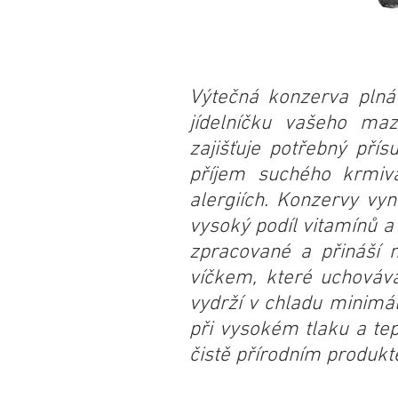
Výtečná konzerva plná 
jídelníčku vašeho ma
zajišťuje potřebný pří
příjem suchého krmiva,
alergiích. Konzervy vyn
vysoký podíl vitamínů a
zpracované a přináší n
víčkem, které uchováv
vydrží v chladu minimál
při vysokém tlaku a te
čistě přírodním produkt