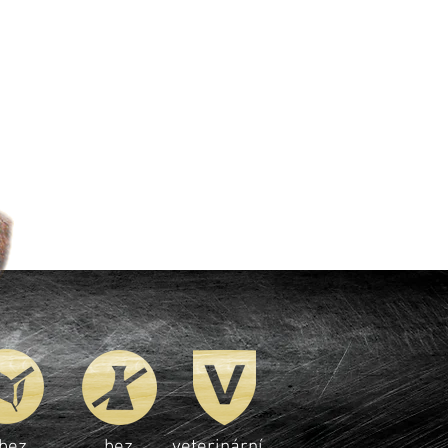
bez
bez
veterinární