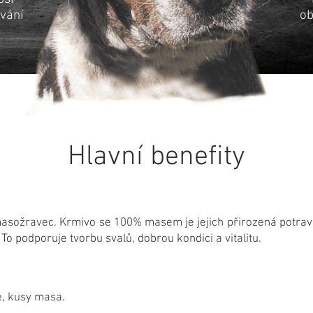
ívání
ob
Hlavní benefity
sožravec. Krmivo se 100% masem je jejich přirozená potrava 
To podporuje tvorbu svalů, dobrou kondici a vitalitu.
é, kusy masa.