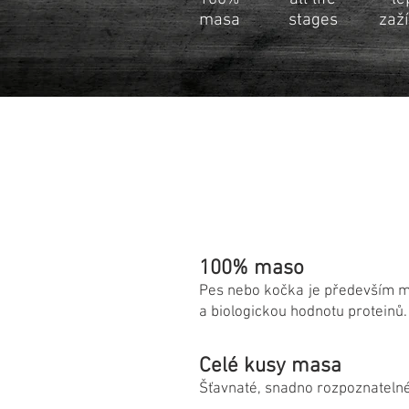
masa
stages
zaž
100% maso
Pes nebo kočka je především ma
a biologickou hodnotu proteinů. 
Celé kusy masa
Šťavnaté, snadno rozpoznateln