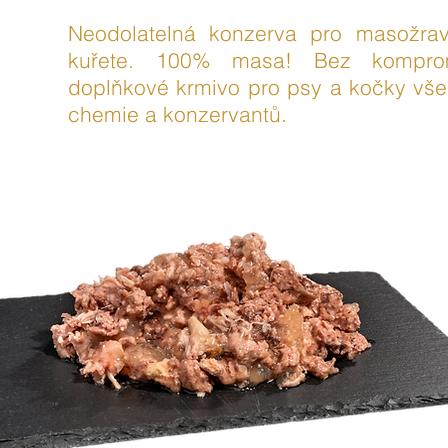
Neodolatelná konzerva pro masožra
kuřete. 100% masa! Bez komprom
doplňkové krmivo pro psy a kočky vše
chemie a konzervantů.