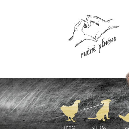
100%
all life
le