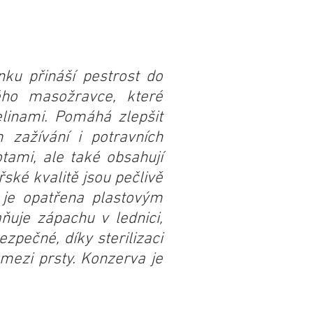
ku přináší pestrost do
ého masožravce, které
elinami. Pomáhá zlepšit
 zažívání i potravních
otami, ale také obsahují
ské kvalitě jsou pečlivě
a je opatřena plastovým
uje zápachu v lednici,
zpečné, díky sterilizaci
mezi prsty. Konzerva je