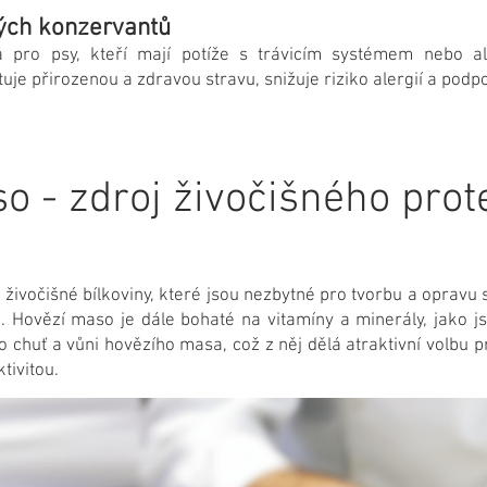
kých konzervantů
 pro psy, kteří mají potíže s trávicím systémem nebo al
e přirozenou a zdravou stravu, snižuje riziko alergií a podpo
o - zdroj živočišného prot
živočišné bílkoviny, které jsou nezbytné pro tvorbu a opravu 
Hovězí maso je dále bohaté na vitamíny a minerály, jako jso
o chuť a vůni hovězího masa, což z něj dělá atraktivní volbu 
tivitou.