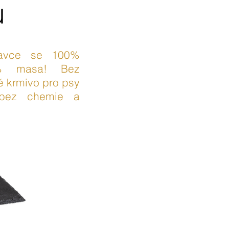
u
ravce se 100%
0% masa! Bez
 krmivo pro psy
 bez chemie a