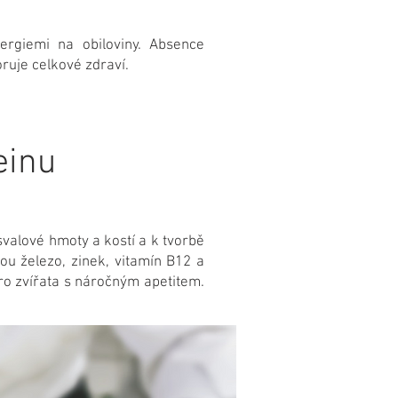
ergiemi na obiloviny. Absence
ruje celkové zdraví.
einu
svalové hmoty a kostí a k tvorbě
u železo, zinek, vitamín B12 a
pro zvířata s náročným apetitem.