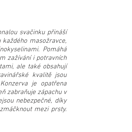
nalou svačinku přináší
ou každého masožravce,
minokyselinami. Pomáhá
ém zažívání i potravních
tami, ale také obsahují
vinářské kvalitě jsou
. Konzerva je opatřena
eň zabraňuje zápachu v
nejsou nebezpečné, díky
rozmáčknout mezi prsty.