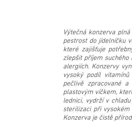
Výtečná konzerva plná
pestrost do jídelníčku
které zajišťuje potřeb
zlepšit příjem suchého k
alergiích. Konzervy vyn
vysoký podíl vitamínů
pečlivě zpracované a 
plastovým víčkem, kter
lednici, vydrží v chla
sterilizaci při vysoké
Konzerva je čistě příro