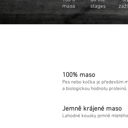
masa
stages
zaž
100% maso
Pes nebo kočka je především ma
a biologickou hodnotu proteinů. 
Jemně krájené maso
Lahodné kousky jemně mletého