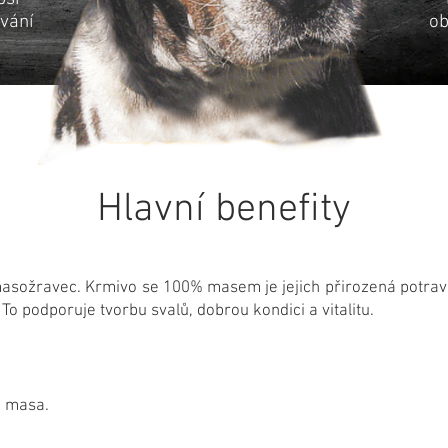
ívání
ob
Hlavní benefity
sožravec. Krmivo se 100% masem je jejich přirozená potrava 
To podporuje tvorbu svalů, dobrou kondici a vitalitu.
 masa.