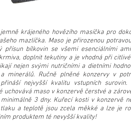
 jemně krájeného hovězího masíčka pro doko
 vašeho mazlíčka. Maso je přirozenou potrav
ný přísun bílkovin se všemi esenciálními a
rmiva, doplnit tekutiny a je vhodná při citliv
ikají nejen svými nutričními a dietními hodno
 a minerálů. Ručně plněné konzervy v potra
přináší nejvyšší kvalitu vstupních surovin
é uchovává maso v konzervě čerstvé a zárov
du minimálně 3 dny. Kuřecí kosti v konzervě 
m tlaku a teplotě jsou zcela měkké a lze je 
dním produktem té nevyšší kvality!