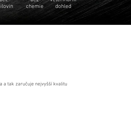
ilovin
chemie
dohled
a tak zaručuje nejvyšší kvalitu