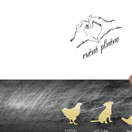
100%
all life
le