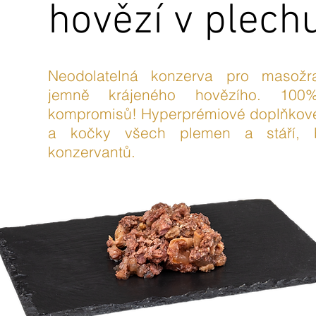
hovězí v plech
Neodolatelná konzerva pro masož
jemně krájeného hovězího. 10
kompromisů! Hyperprémiové doplňkové
a kočky všech plemen a stáří,
konzervantů.