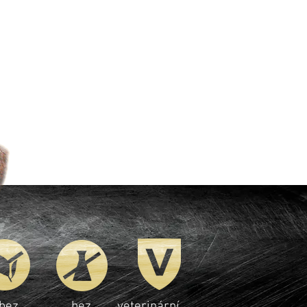
bez
bez
veterinární