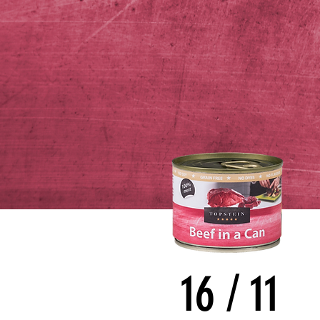
16
/
11