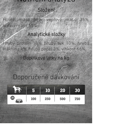
Složení
Hovězí maso 50%, vepřové maso 35%,
kuřecí maso 15%.
Analytické složky
Hrubý protein 18%, hrubý tuk 10%, hrubá
vláknina 4%, hrubý popel 3%, vlhkost 66%.
Doplňkové látky na kg
Doporučené dávkování