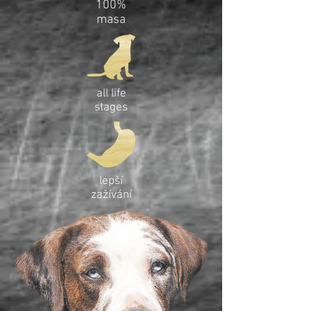
100%
masa
all life
stages
lepší
zažívání