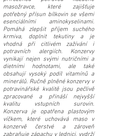
masožravce, které zajišťuje
potřebný přísun bílkovin se všemi
esenciálními aminokyselinami.
Pomáhá zlepšit příjem suchého
krmiva, doplnit tekutiny a je
vhodná při citlivém zažívání i
potravních alergiích. Konzervy
vynikají nejen svými nutričními a
dietními hodnotami, ale také
obsahují vysoký podíl vitamínů a
minerálů. Ručně plněné konzervy v
potravinářské kvalitě jsou pečlivě
zpracované a přináší nejvyšší
kvalitu vstupních surovin.
Konzerva je opatřena plastovým
víčkem, které uchovává maso v
konzervě čerstvé a zároveň
zabraňuje zápachu v lednici, vydrží