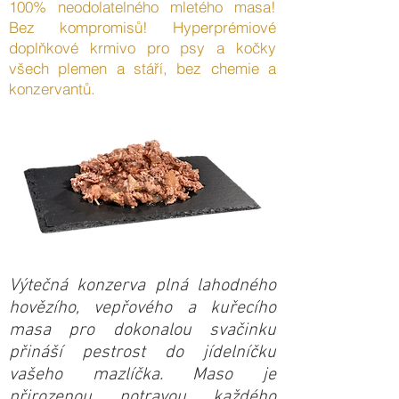
100% neodolatelného mletého masa!
Bez kompromisů! Hyperprémiové
doplňkové krmivo pro psy a kočky
všech plemen a stáří, bez chemie a
konzervantů.
Výtečná konzerva plná lahodného
hovězího, vepřového a kuřecího
masa pro dokonalou svačinku
přináší pestrost do jídelníčku
vašeho mazlíčka. Maso je
přirozenou potravou každého