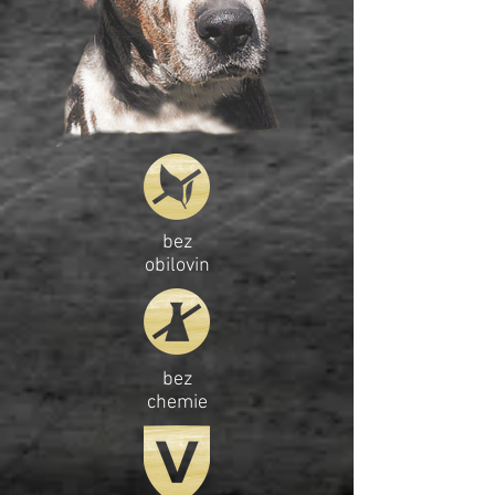
bez
obilovin
bez
chemie