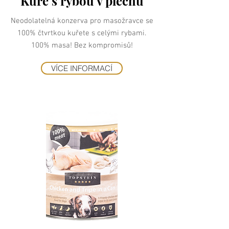
Kuře s rybou v plechu
Neodolatelná konzerva pro masožravce se
100% čtvrtkou kuřete s celými rybami.
100% masa! Bez kompromisů!
VÍCE INFORMACÍ