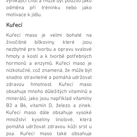
vynikající chuť a může být použito jako
odměna při tréninku nebo jako
motivace k jídlu.
Kuřecí
Kuřecí maso je velmi bohaté na
živočišné bílkoviny, které jsou
nezbytné pro tvorbu a opravu svalové
hmoty a kostí a k tvorbě potřebných
hormonů a enzymů. Kuřecí maso je
nízkotučné, což znamená, že může být
snadno stravitelné a pomáhá udržovat
zdravou hmotnost. Kuřecí maso
obsahuje mnoho důležitých vitamínů a
minerálů, jako jsou například vitamíny
B3 a B6, vitamín D, železo a zinek.
Kuřecí maso dále obsahuje vysoké
množství kyseliny linolové, která
pomáhá udržovat zdravou kůži srst u
psa. Kuřecí maso také obsahuje