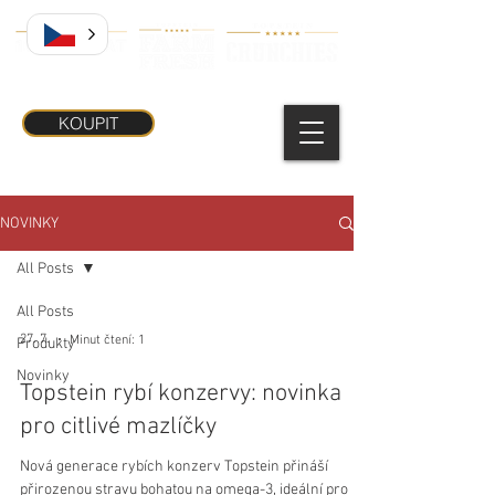
KOUPIT
NOVINKY
All Posts
All Posts
27. 7.
Minut čtení: 1
Produkty
Novinky
Topstein rybí konzervy: novinka
pro citlivé mazlíčky
Nová generace rybích konzerv Topstein přináší
přirozenou stravu bohatou na omega-3, ideální pro