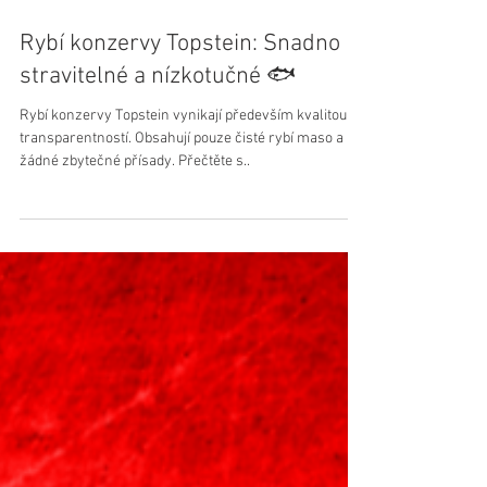
12. 2. 2025
Minut čtení: 3
Rybí konzervy Topstein: Snadno
stravitelné a nízkotučné 🐟
Rybí konzervy Topstein vynikají především kvalitou a
transparentností. Obsahují pouze čisté rybí maso a
žádné zbytečné přísady. Přečtěte s..