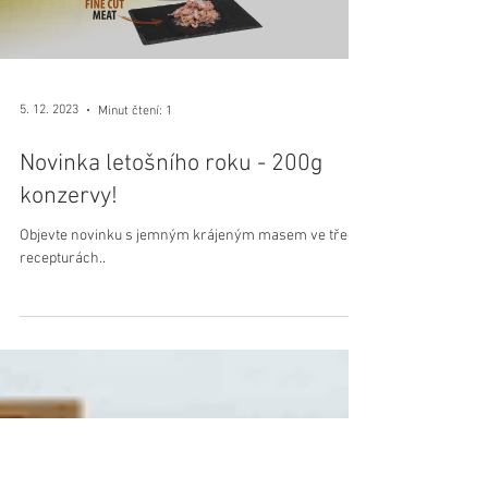
Topstein? Najdete v nich pouze 100% masa bez barviv,
chemie, dochucovadel, sóji, soli,..
Load video
5. 12. 2023
Minut čtení: 1
Novinka letošního roku - 200g
konzervy!