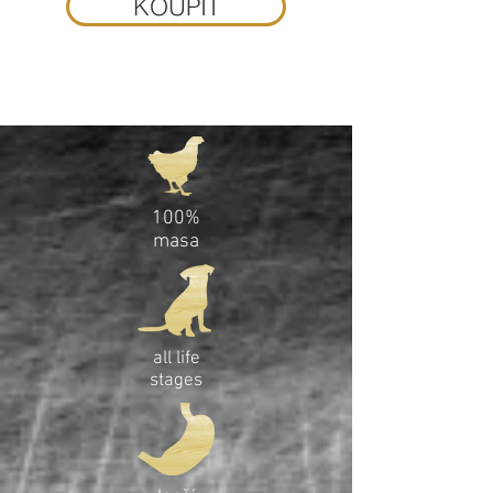
KOUPIT
100%
masa
all life
stages