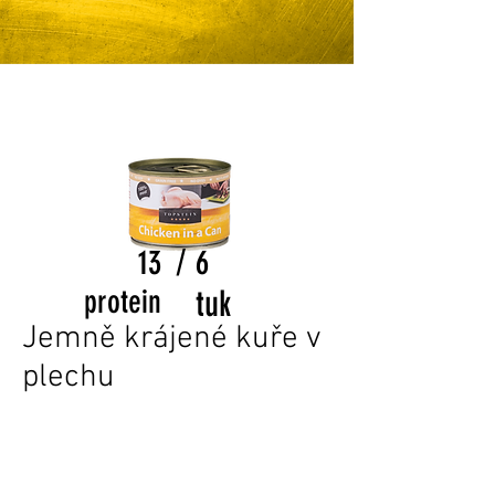
/
13
6
protein
tuk
Jemně krájené kuře v
plechu