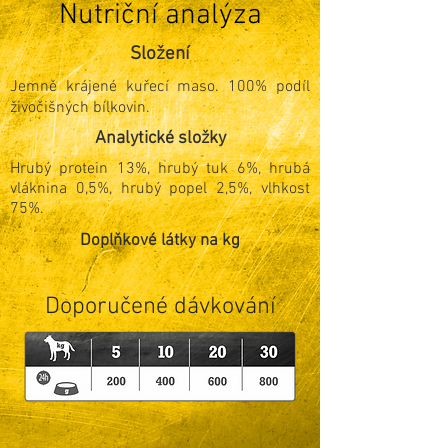
Nutriční analýza
Složení
Jemně krájené kuřecí maso. 100% podíl
živočišných bílkovin.
Analytické složky
Hrubý protein 13%, hrubý tuk 6%, hrubá
vláknina 0,5%, hrubý popel 2,5%, vlhkost
75%.
Doplňkové látky na kg
Doporučené dávkování