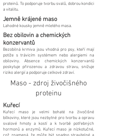
proteinů. To podporuje tvorbu svalů, dobrou kondici
a vitalitu.
Jemně krájené maso
Lahodné kousky jemně mletého masa.
Bez obilovin a chemických
konzervantů
Bezobilná krmiva jsou vhodná pro psy, kteří mají
potíže s trávicím systémem nebo alergiemi na
obiloviny. Absence chemických konzervantů
poskytuje přirozenou a zdravou stravu, snižuje
riziko alergií a podporuje celkové zdraví.
Maso - zdroj živočišného
proteinu
Kuřecí
Kuřecí maso je velmi bohaté na živočišné
bílkoviny, které jsou nezbytné pro tvorbu a opravu
svalové hmoty a kostí a k tvorbě potřebných
hormonů a enzymů. Kuřecí maso je nízkotučné,
což znamená, že může být snadno stravitelné a