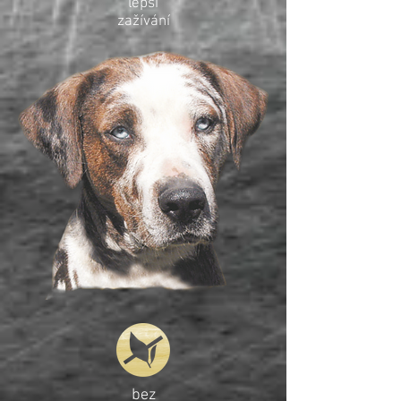
lepší
zažívání
bez