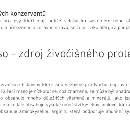
kých konzervantů
 pro psy, kteří mají potíže s trávicím systémem nebo al
e přirozenou a zdravou stravu, snižuje riziko alergií a podpo
o - zdroj živočišného prot
živočišné bílkoviny, které jsou nezbytné pro tvorbu a opravu 
Kuřecí maso je nízkotučné, což znamená, že může být snadno
o obsahuje mnoho důležitých vitamínů a minerálů, jako jso
ecí maso dále obsahuje vysoké množství kyseliny linolové, kte
obsahuje aminokyselinu arginin, která podporuje imunitní s