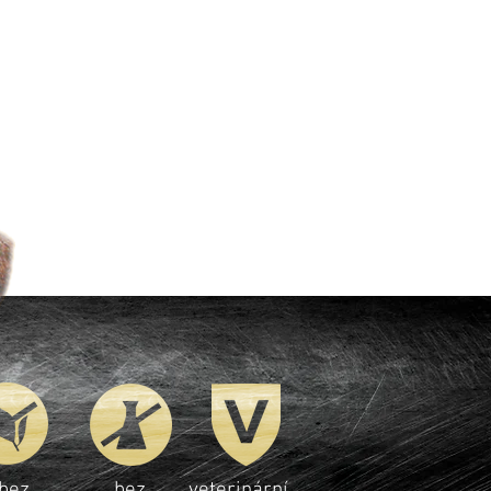
bez
bez
veterinární