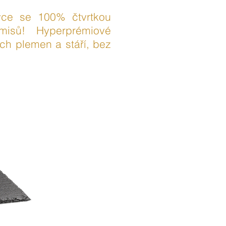
vce se 100% čtvrtkou
isů! Hyperprémiové
ch plemen a stáří, bez