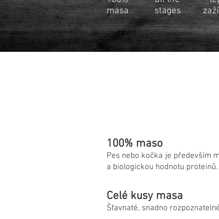
masa
stages
zaž
100% maso
Pes nebo kočka je především ma
a biologickou hodnotu proteinů. 
Celé kusy masa
Šťavnaté, snadno rozpoznateln