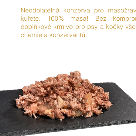
Neodolatelná konzerva pro masožra
kuřete. 100% masa! Bez komprom
doplňkové krmivo pro psy a kočky vše
chemie a konzervantů.