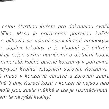
celou čtvrtkou kuřete pro dokonalou svačin
zlíčka. Maso je přirozenou potravou každ
sun bílkovin se všemi esenciálními aminokys
 doplnit tekutiny a je vhodná při citlivém
ikají nejen svými nutričními a dietními hodn
 minerálů. Ručně plněné konzervy v potravinář
ejvyšší kvalitu vstupních surovin. Konzerv
á maso v konzervě čerstvé a zároveň zabraň
ně 3 dny. Kuřecí kosti v konzervě nejsou nebe
plotě jsou zcela měkké a lze je rozmáčknout 
em té nevyšší kvality!