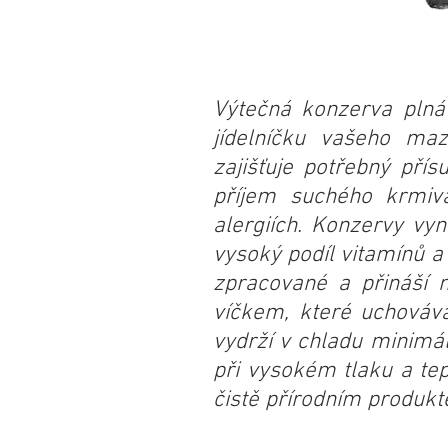
Výtečná konzerva plná 
jídelníčku vašeho ma
zajišťuje potřebný pří
příjem suchého krmiva,
alergiích. Konzervy vyn
vysoký podíl vitamínů a
zpracované a přináší n
víčkem, které uchováv
vydrží v chladu minimál
při vysokém tlaku a te
čistě přírodním produkt