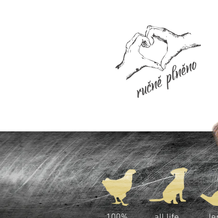
100%
all life
le