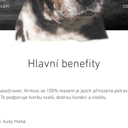
ívání
ob
Hlavní benefity
sožravec. Krmivo se 100% masem je jejich přirozená potrava 
To podporuje tvorbu svalů, dobrou kondici a vitalitu.
é, kusy masa.