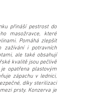
ku přináší pestrost do
ého masožravce, které
elinami. Pomáhá zlepšit
 zažívání i potravních
otami, ale také obsahují
ské kvalitě jsou pečlivě
a je opatřena plastovým
uje zápachu v lednici,
zpečné, díky sterilizaci
mezi prsty. Konzerva je