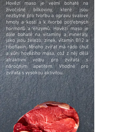
Hovězí maso je velmi bohaté na
živočišné bílkoviny, které jsou
nezbytné pro tvorbu a opravu svalové
hmoty a kostí a k tvorbě potřebných
hormonů a enzymů. Hovězí maso je
dále bohaté na vitamíny a minerály,
jako jsou železo, zinek, vitamín B12 a
riboflavin. Mnoho zvířat má rádo chuť
a vůni hovězího masa, což z něj dělá
atraktivní volbu pro zvířata s
náročným apetitem. Vhodné pro
zvířata s vysokou aktivitou.