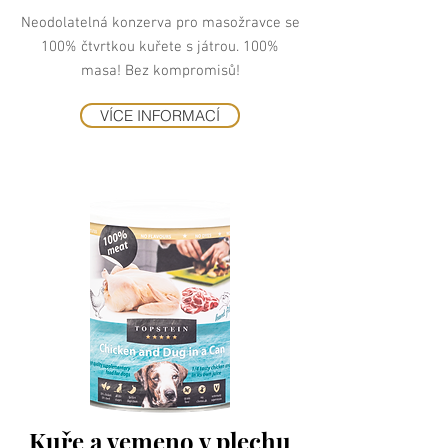
Neodolatelná konzerva pro masožravce se
100% čtvrtkou kuřete s játrou. 100%
masa! Bez kompromisů!
VÍCE INFORMACÍ
Kuře a vemeno v plechu