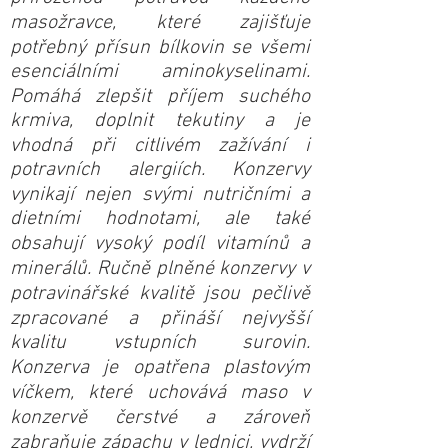
masožravce, které zajišťuje
potřebný přísun bílkovin se všemi
esenciálními aminokyselinami.
Pomáhá zlepšit příjem suchého
krmiva, doplnit tekutiny a je
vhodná při citlivém zažívání i
potravních alergiích. Konzervy
vynikají nejen svými nutričními a
dietními hodnotami, ale také
obsahují vysoký podíl vitamínů a
minerálů. Ručně plněné konzervy v
potravinářské kvalitě jsou pečlivě
zpracované a přináší nejvyšší
kvalitu vstupních surovin.
Konzerva je opatřena plastovým
víčkem, které uchovává maso v
konzervě čerstvé a zároveň
zabraňuje zápachu v lednici, vydrží