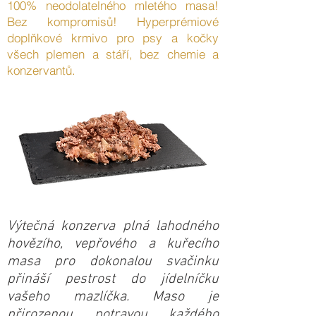
100% neodolatelného mletého masa!
Bez kompromisů! Hyperprémiové
doplňkové krmivo pro psy a kočky
všech plemen a stáří, bez chemie a
konzervantů.
Výtečná konzerva plná lahodného
hovězího, vepřového a kuřecího
masa pro dokonalou svačinku
přináší pestrost do jídelníčku
vašeho mazlíčka. Maso je
přirozenou potravou každého