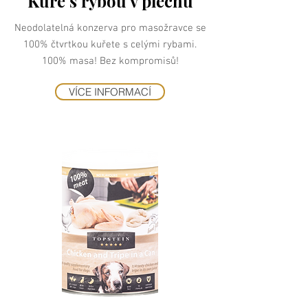
Kuře s rybou v plechu
Neodolatelná konzerva pro masožravce se
100% čtvrtkou kuřete s celými rybami.
100% masa! Bez kompromisů!
VÍCE INFORMACÍ