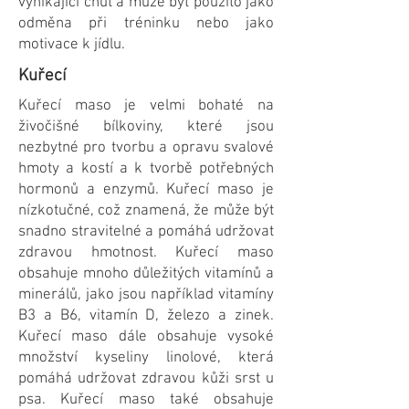
vynikající chuť a může být použito jako
odměna při tréninku nebo jako
motivace k jídlu.
Kuřecí
Kuřecí maso je velmi bohaté na
živočišné bílkoviny, které jsou
nezbytné pro tvorbu a opravu svalové
hmoty a kostí a k tvorbě potřebných
hormonů a enzymů. Kuřecí maso je
nízkotučné, což znamená, že může být
snadno stravitelné a pomáhá udržovat
zdravou hmotnost. Kuřecí maso
obsahuje mnoho důležitých vitamínů a
minerálů, jako jsou například vitamíny
B3 a B6, vitamín D, železo a zinek.
Kuřecí maso dále obsahuje vysoké
množství kyseliny linolové, která
pomáhá udržovat zdravou kůži srst u
psa. Kuřecí maso také obsahuje