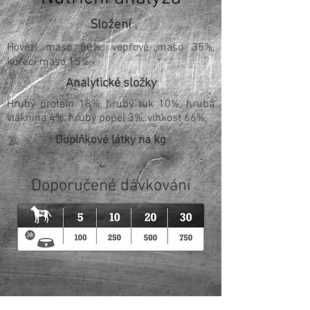
Složení
Hovězí maso 50%, vepřové maso 35%,
kuřecí maso 15%.
Analytické složky
Hrubý protein 18%, hrubý tuk 10%, hrubá
vláknina 4%, hrubý popel 3%, vlhkost 66%.
Doplňkové látky na kg
Doporučené dávkování