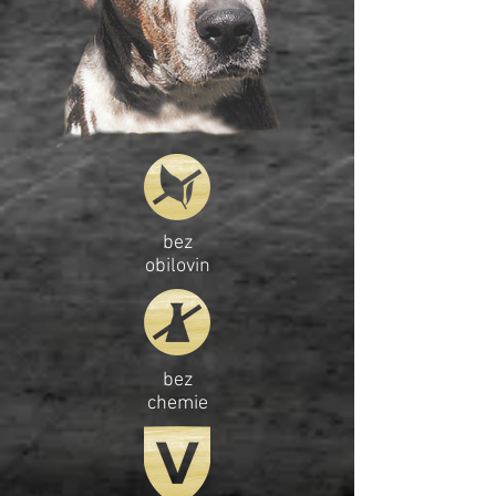
bez
obilovin
bez
chemie