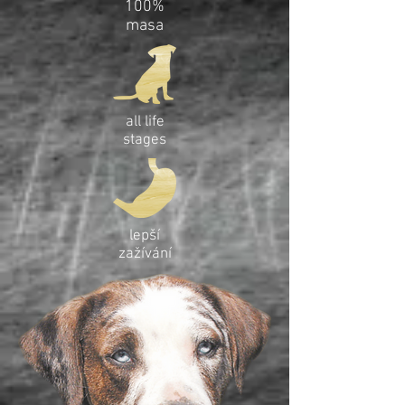
100%
masa
all life
stages
lepší
zažívání