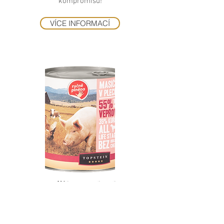
kompromisů!
VÍCE INFORMACÍ
Masíčko v plechu
vepřové
100% neodolatelného mletého masa! Bez