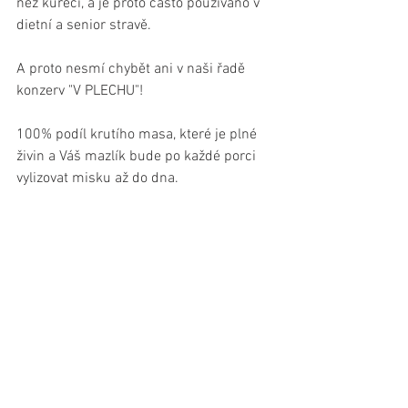
než kuřecí, a je proto často používáno v 
dietní a senior stravě. 
A proto nesmí chybět ani v naši řadě 
konzerv "V PLECHU"!
100% podíl krutího masa, které je plné 
živin a Váš mazlík bude po každé porci 
vylizovat misku až do dna.   